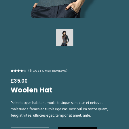
(
6
CUSTOMER REVIEWS)
Rated
6
4.17
out
£
35.00
of 5
based on
customer
Woolen Hat
ratings
Pellentesque habitant morbi tristique senectus et netus et
malesuada fames ac turpis egestas. Vestibulum tortor quam,
feugiat vitae, ultricies eget, tempor sit amet, ante.