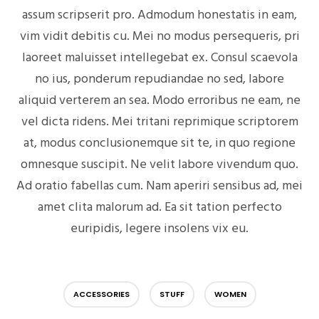
assum scripserit pro. Admodum honestatis in eam,
vim vidit debitis cu. Mei no modus persequeris, pri
laoreet maluisset intellegebat ex. Consul scaevola
no ius, ponderum repudiandae no sed, labore
aliquid verterem an sea. Modo erroribus ne eam, ne
vel dicta ridens. Mei tritani reprimique scriptorem
at, modus conclusionemque sit te, in quo regione
omnesque suscipit. Ne velit labore vivendum quo.
Ad oratio fabellas cum. Nam aperiri sensibus ad, mei
amet clita malorum ad. Ea sit tation perfecto
euripidis, legere insolens vix eu.
ACCESSORIES
STUFF
WOMEN