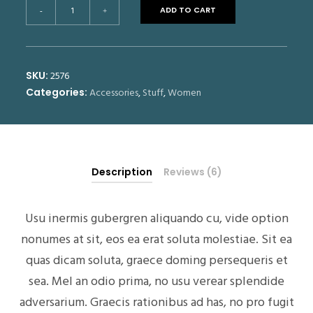
Woolen
ADD TO CART
-
+
Hat
quantity
2576
SKU:
Accessories
,
Stuff
,
Women
Categories:
Description
Reviews (6)
Usu inermis gubergren aliquando cu, vide option
nonumes at sit, eos ea erat soluta molestiae. Sit ea
quas dicam soluta, graece doming persequeris et
sea. Mel an odio prima, no usu verear splendide
adversarium. Graecis rationibus ad has, no pro fugit