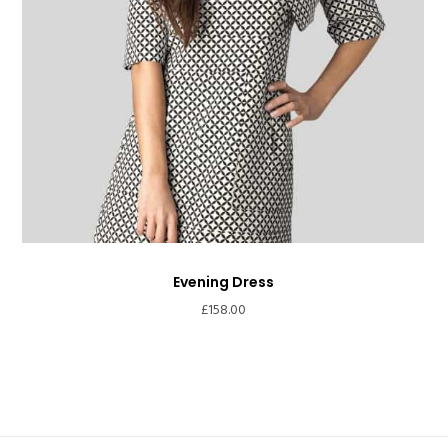
Evening Dress
£
158.00