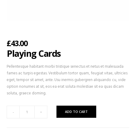
£
43.00
Playing Cards
Pellentesque habitant morbi tristique senectus et netus et malesuada
fames ac turpis egestas. Vestibulum tortor quam, feugiat vitae, ultricies
eget, tempor sit amet, ante. Usu inermis gubergren aliquando cu, vide
option nonumes at sit, eos ea erat soluta molestiae sit ea quas dicam
soluta, graece doming.
Playing
ADD TO CART
-
+
Cards
quantity